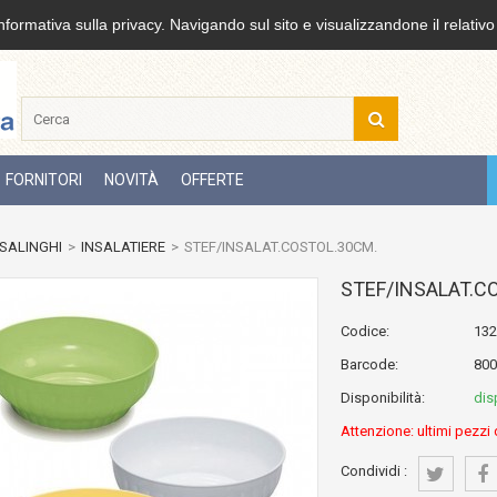
nformativa sulla privacy. Navigando sul sito e visualizzandone il relativo
FORNITORI
NOVITÀ
OFFERTE
SALINGHI
>
INSALATIERE
>
STEF/INSALAT.COSTOL.30CM.
STEF/INSALAT.C
Codice:
132
Barcode:
800
Disponibilità:
dis
Attenzione: ultimi pezzi 
Condividi :