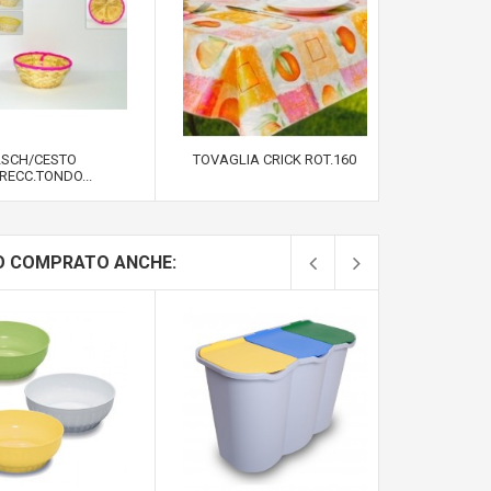
2SCH/CESTO
TOVAGLIA CRICK ROT.160
MONT/SQU
RECC.TONDO...
O COMPRATO ANCHE: