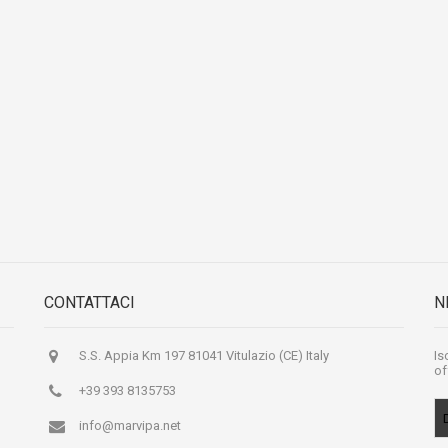
CONTATTACI
N
S.S. Appia Km 197 81041 Vitulazio (CE) Italy
Is
of
+39 393 8135753
info@marvipa.net