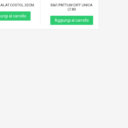
SALAT.COSTOL.32CM.
B&F/PATTUM DIFF UNICA
ANT/GRI
LT.80
ungi al carrello
Aggiun
Aggiungi al carrello