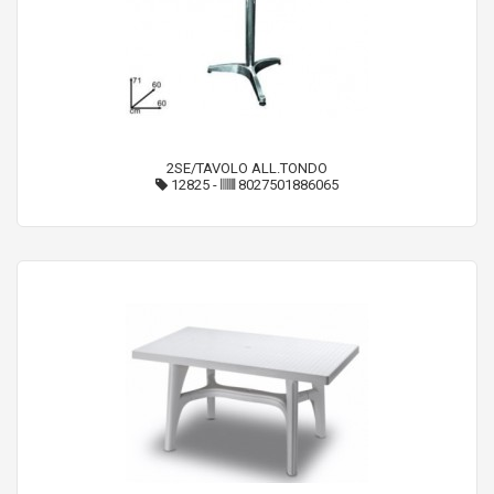
2SE/TAVOLO ALL.TONDO
12825
-
8027501886065