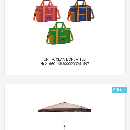
UNIF/OCEAN BORSA 15LT
21660
-
8003239251597
Offerta!