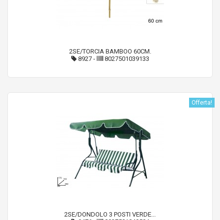
2SE/TORCIA BAMBOO 60CM.
8927
-
8027501039133
Offerta!
2SE/DONDOLO 3 POSTI VERDE...