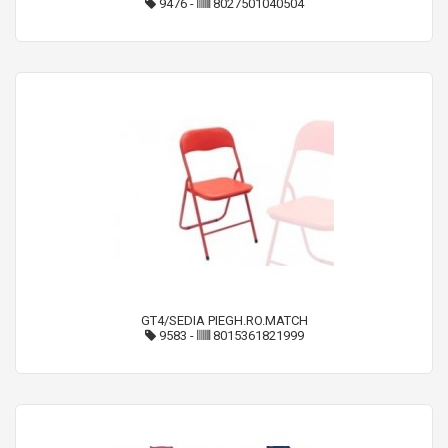
9476
-
8027501040504
GT4/SEDIA PIEGH.RO.MATCH
9583
-
8015361821999