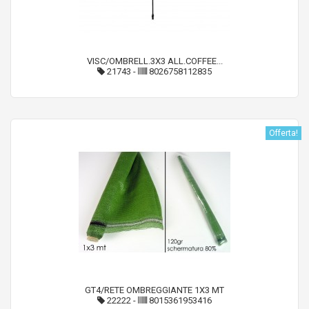
VISC/OMBRELL.3X3 ALL.COFFEE...
21743
-
8026758112835
Offerta!
GT4/RETE OMBREGGIANTE 1X3 MT
22222
-
8015361953416