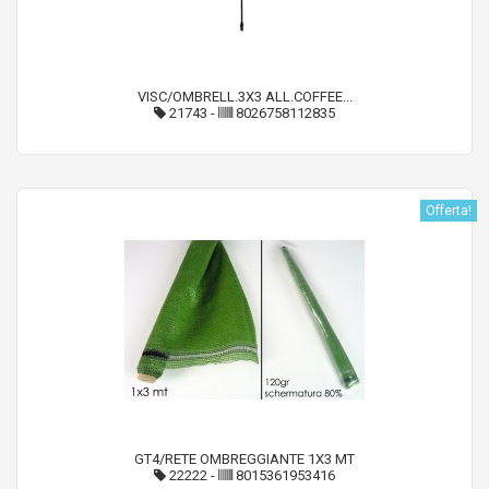
VISC/OMBRELL.3X3 ALL.COFFEE...
21743
-
8026758112835
Offerta!
GT4/RETE OMBREGGIANTE 1X3 MT
22222
-
8015361953416