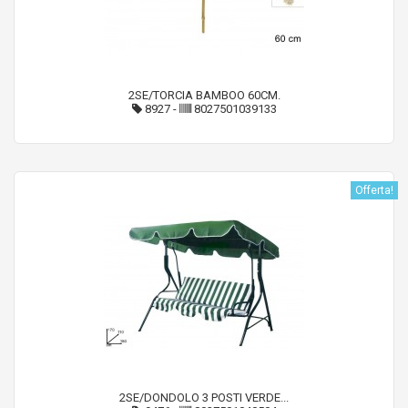
2SE/TORCIA BAMBOO 60CM.
8927
-
8027501039133
Offerta!
2SE/DONDOLO 3 POSTI VERDE...