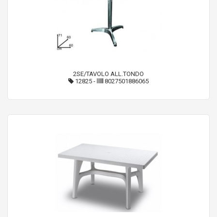
2SE/TAVOLO ALL.TONDO
12825
-
8027501886065