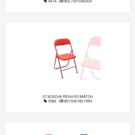
9476
-
8027501040504
GT4/SEDIA PIEGH.RO.MATCH
9583
-
8015361821999