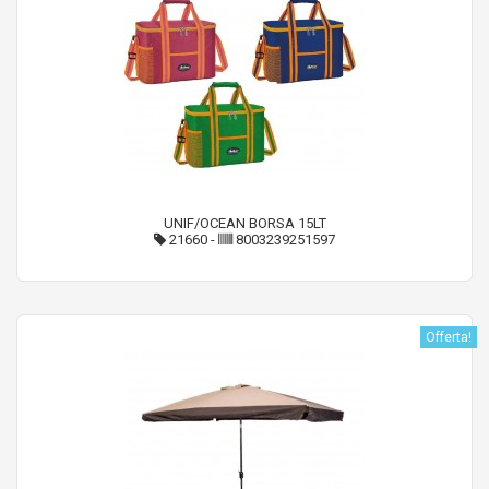
UNIF/OCEAN BORSA 15LT
21660
-
8003239251597
Offerta!