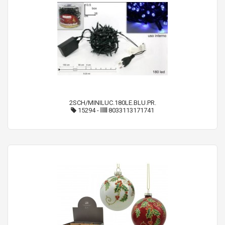
2SCH/MINILUC.180LE.BLU.PR.
15294
-
8033113171741