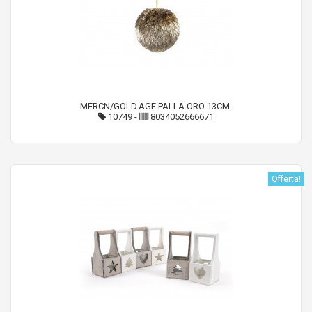
MERCN/GOLD.AGE PALLA ORO 13CM.
10749
-
8034052666671
Offerta!