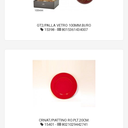
GT2/PALLA VETRO 100MM.BI/RO
15398
-
8015361434007
CRNAT/PIATTINO RO.PLT.20CM.
15401
-
8021029442741