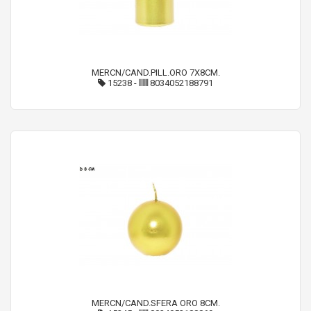
MERCN/CAND.PILL.ORO 7X8CM.
15238
-
8034052188791
MERCN/CAND.SFERA ORO 8CM.