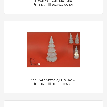
CRNAT/SET 4 ANIMALI AIA
15137
-
8021029302601
2SCH/ALB.VETRO C/LU.BI.30CM.
15155
-
8033113897733