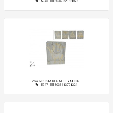
15245
-
8034052188869
2SCH/BUSTA REG.MERRY CHRIST
15247
-
8033113791321