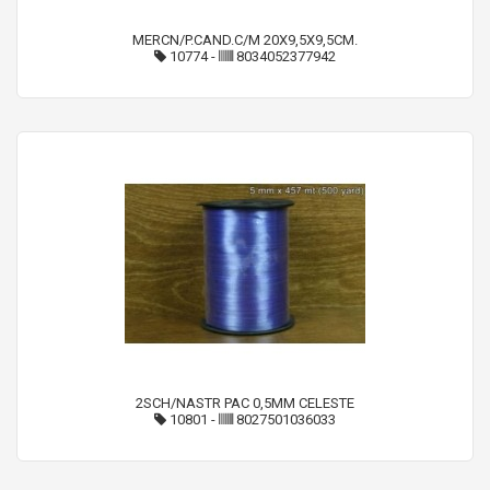
MERCN/P.CAND.C/M 20X9,5X9,5CM.
10774
-
8034052377942
2SCH/NASTR PAC 0,5MM CELESTE
10801
-
8027501036033