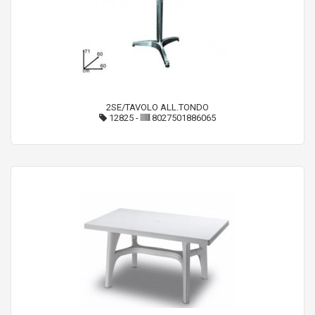
2SE/TAVOLO ALL.TONDO
12825
-
8027501886065