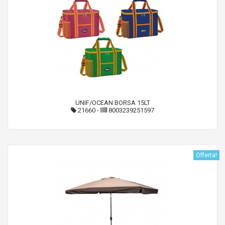
UNIF/OCEAN BORSA 15LT
21660
-
8003239251597
Offerta!