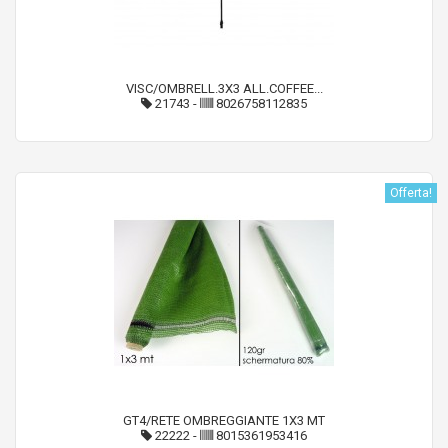
VISC/OMBRELL.3X3 ALL.COFFEE...
21743
-
8026758112835
Offerta!
GT4/RETE OMBREGGIANTE 1X3 MT
22222
-
8015361953416