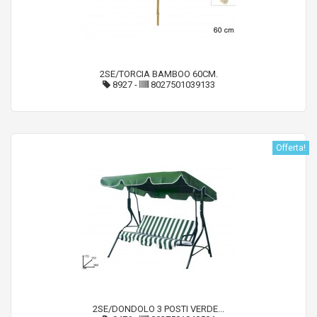
2SE/TORCIA BAMBOO 60CM.
8927
-
8027501039133
Offerta!
2SE/DONDOLO 3 POSTI VERDE...