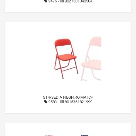
9476
-
8027501040504
GT4/SEDIA PIEGH.RO.MATCH
9583
-
8015361821999