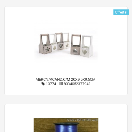
Offerta!
MERCN/P.CAND.C/M 20X9,5X9,5CM.
10774
-
8034052377942