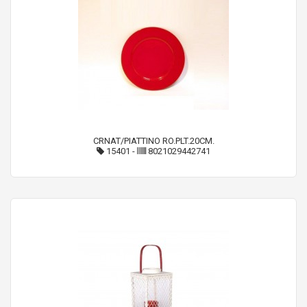
CRNAT/PIATTINO RO.PLT.20CM.
15401
-
8021029442741