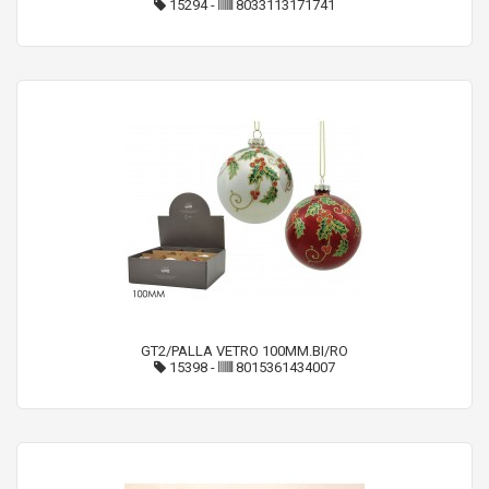
15294
-
8033113171741
GT2/PALLA VETRO 100MM.BI/RO
15398
-
8015361434007