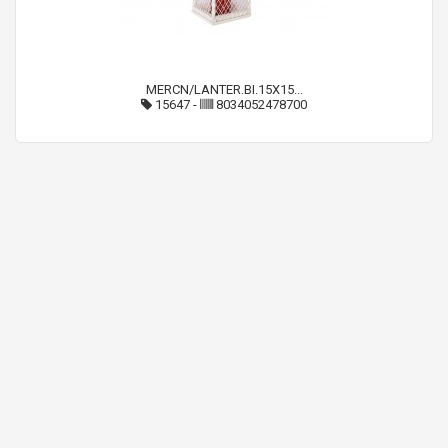
MERCN/LANTER.BI.15X15...
15647
-
8034052478700
MERCN/TRIS CEST.NAT.ALB.RO/ORO
15686
-
8034052474634