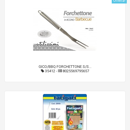
Offerta!
GICO/BBQ FORCHETTONE S/S...
35412
-
8025569795657