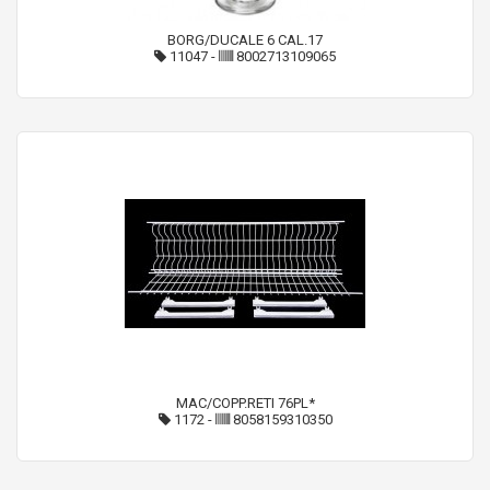
BORG/DUCALE 6 CAL.17
11047
-
8002713109065
MAC/COPP.RETI 76PL*
1172
-
8058159310350