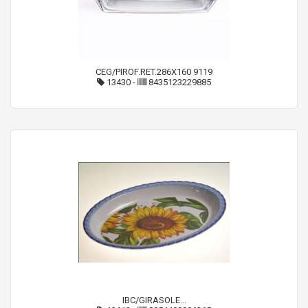
CEG/PIROF.RET.286X160 9119
13430
-
8435123229885
IBC/GIRASOLE...