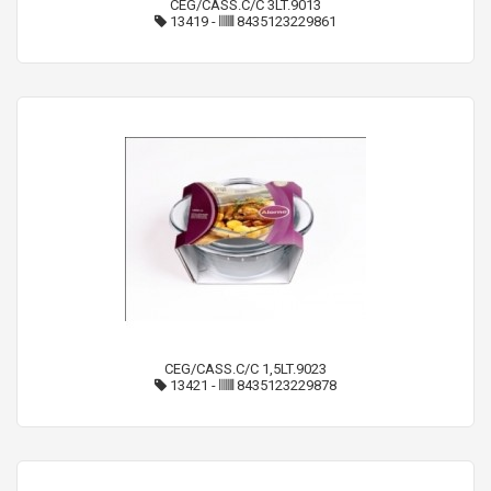
CEG/CASS.C/C 3LT.9013
13419
-
8435123229861
CEG/CASS.C/C 1,5LT.9023
13421
-
8435123229878