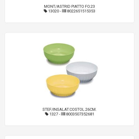
MONT/ASTRID PIATTO FO.23
13020
-
8022651515353
STEF/INSALAT.COSTOL.26CM.
1327
-
8003507352681