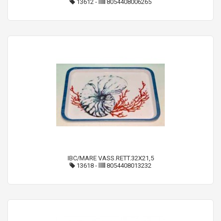
13612
-
8054408006265
IBC/MARE VASS.RETT.32X21,5
13618
-
8054408013232