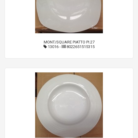
MONT/SQUARE PIATTO PI.27
13016
-
8022651515315