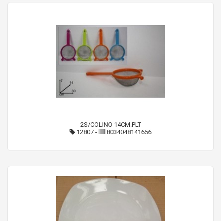
2S/COLINO 14CM.PLT
12807
-
8034048141656