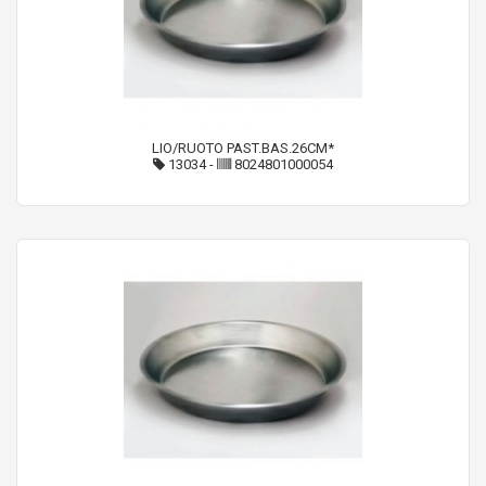
LIO/RUOTO PAST.BAS.26CM*
13034
-
8024801000054