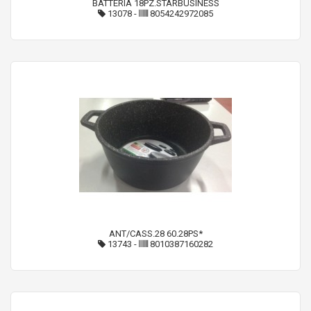
BATTERIA 18PZ.STARBUSINESS
13078
-
8054242972085
ANT/CASS.28 60.28PS*
13743
-
8010387160282