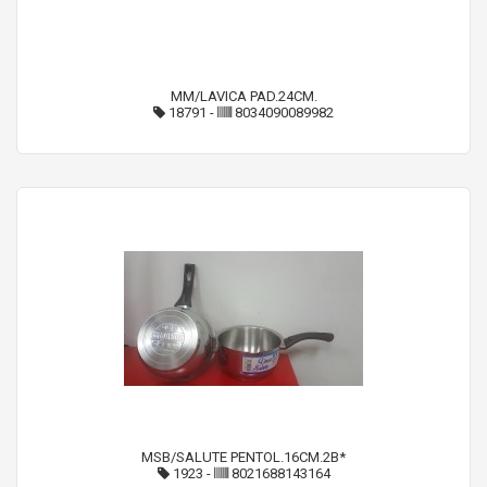
MM/LAVICA PAD.24CM.
18791
-
8034090089982
MSB/SALUTE PENTOL.16CM.2B*
1923
-
8021688143164