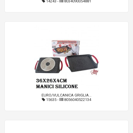
14243
-
8034090054881
EURO/VULCANICA GRIGLIA...
15635
-
8056040522134