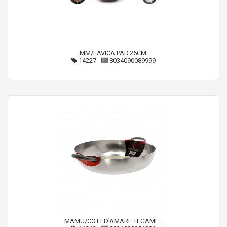
MM/LAVICA PAD.26CM.
14227
-
8034090089999
MAMU/COTT.D'AMARE TEGAME...