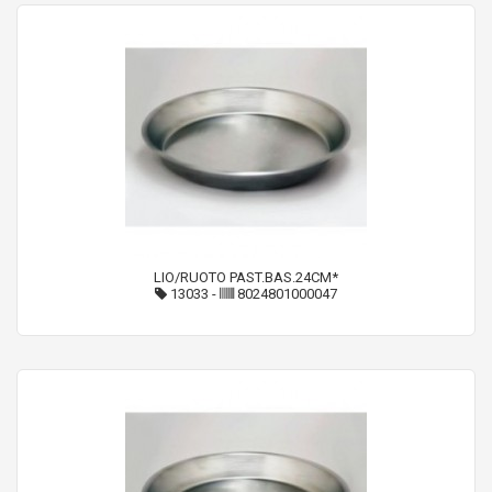
LIO/RUOTO PAST.BAS.24CM*
13033
-
8024801000047