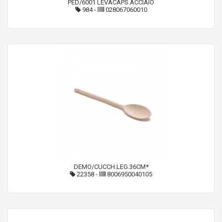
PED/6001 LEVACAPS.ACCIAIO
984
-
028067060010
DEMO/CUCCH.LEG.36CM*
22358
-
8006950040105