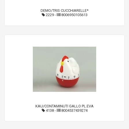
DEMO/TRIS CUCCHIARELLE*
2229
-
8006950105613
KAU/CONTAMINUTI GALLO PL.EVA
4138
-
8004537439274