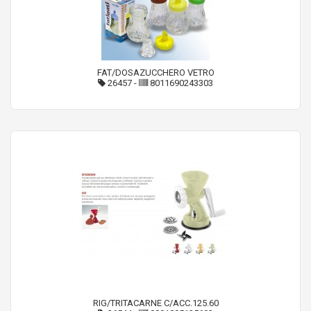
FAT/DOSAZUCCHERO VETRO
26457
-
8011690243303
RIG/TRITACARNE C/ACC.125.60