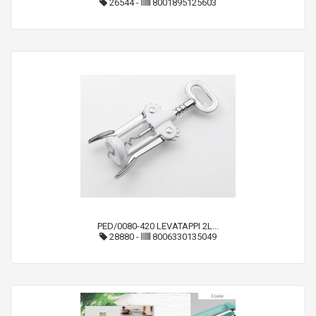
26544
-
8001895125603
PED/0080-420 LEVATAPPI 2L...
28880
-
8006330135049