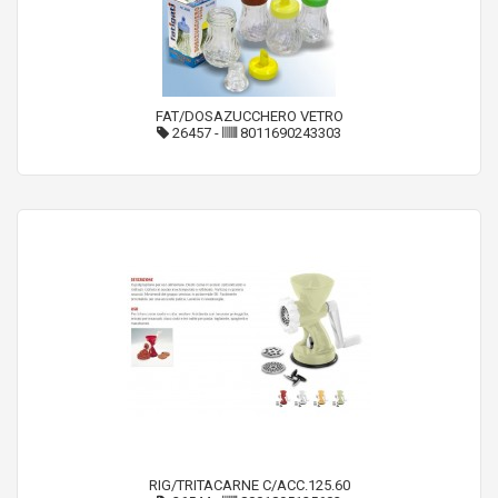
FAT/DOSAZUCCHERO VETRO
26457
-
8011690243303
RIG/TRITACARNE C/ACC.125.60