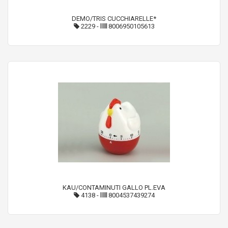
DEMO/TRIS CUCCHIARELLE*
2229
-
8006950105613
KAU/CONTAMINUTI GALLO PL.EVA
4138
-
8004537439274