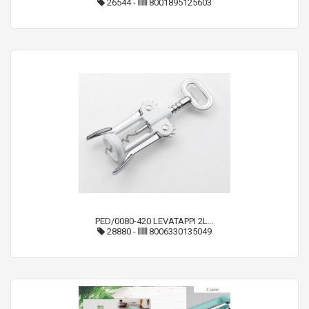
26544
-
8001895125603
PED/0080-420 LEVATAPPI 2L...
28880
-
8006330135049