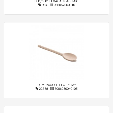
PED/6001 LEVACAPS.ACCIAIO
984
-
028067060010
DEMO/CUCCH.LEG.36CM*
22358
-
8006950040105