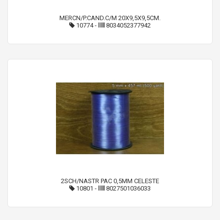
MERCN/P.CAND.C/M 20X9,5X9,5CM.
10774
-
8034052377942
2SCH/NASTR PAC 0,5MM CELESTE
10801
-
8027501036033