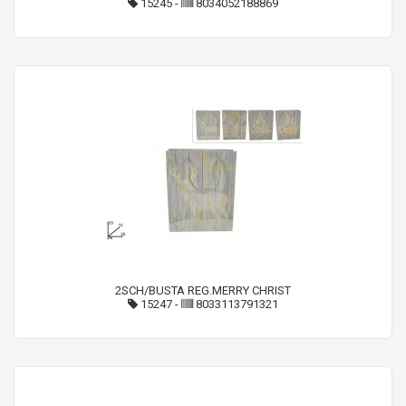
15245
-
8034052188869
2SCH/BUSTA REG.MERRY CHRIST
15247
-
8033113791321