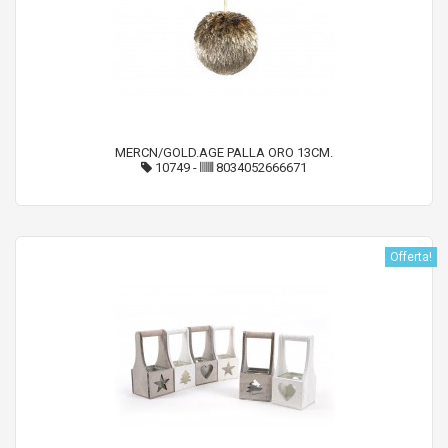
MERCN/GOLD.AGE PALLA ORO 13CM.
10749
-
8034052666671
Offerta!