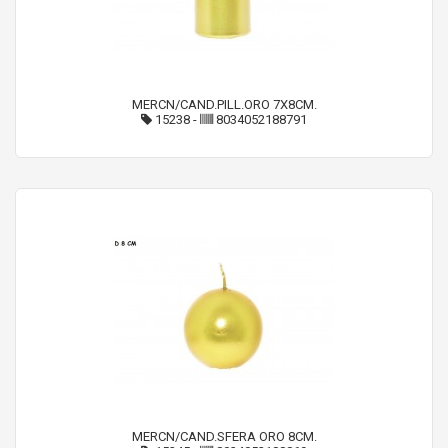
MERCN/CAND.PILL.ORO 7X8CM.
15238
-
8034052188791
MERCN/CAND.SFERA ORO 8CM.