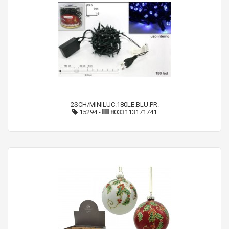
2SCH/MINILUC.180LE.BLU.PR.
15294
-
8033113171741