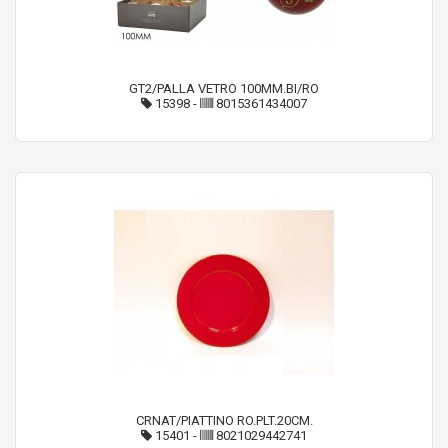
GT2/PALLA VETRO 100MM.BI/RO
15398
-
8015361434007
CRNAT/PIATTINO RO.PLT.20CM.
15401
-
8021029442741