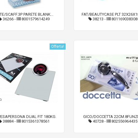
TE/SCAFF.3P PARETE BLANK...
FAT/BEAUTYCASE PLT 32X26X1
36266
-
8001579614249
38213
-
801169038308
Offerta!
PESAPERSONA DUAL FIT 180KG.
GICO/DOCCETTA 22CM.8FUNZ
38884
-
8015361378561
40728
-
802556964435