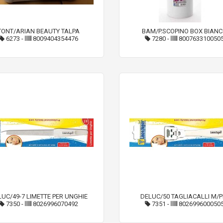
TONT/ARIAN BEAUTY TALPA
BAM/P.SCOPINO BOX BIAN
6273
-
8009404354476
7280
-
800763310050
UC/49-7 LIMETTE PER UNGHIE
DELUC/50 TAGLIACALLI M/P
7350
-
8026996070492
7351
-
802699600050