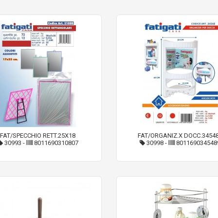
FAT/SPECCHIO RETT.25X18
FAT/ORGANIZ.X DOCC.3454
30993
-
8011690310807
30998
-
801169034548