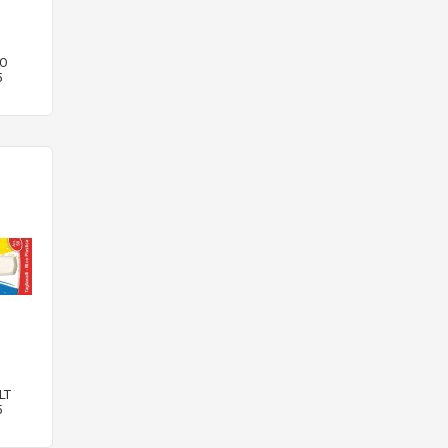
CO
5
LT
5