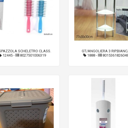
SPAZZOLA SCHELETRO CLASS.
GT/ANGOLIERA 3 RIP.BIANC
12445
-
8027501006319
1888
-
801536182604