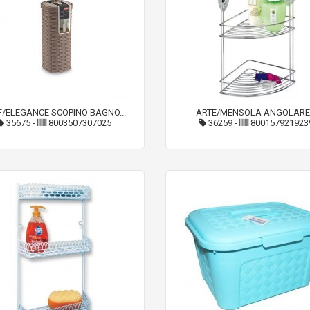
F/ELEGANCE SCOPINO BAGNO...
ARTE/MENSOLA ANGOLARE.
35675
-
8003507307025
36259
-
800157921923