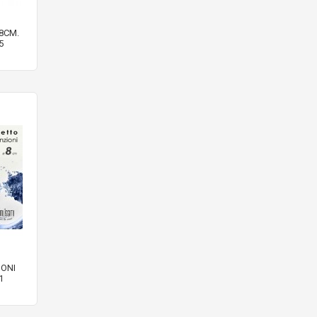
8CM.
5
IONI
1