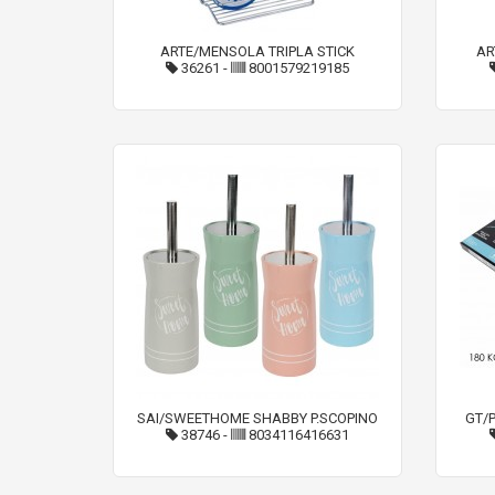
ARTE/MENSOLA TRIPLA STICK
AR
36261
-
8001579219185
SAI/SWEETHOME SHABBY P.SCOPINO
GT/
38746
-
8034116416631