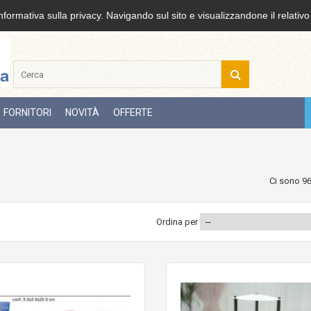
nformativa sulla privacy. Navigando sul sito e visualizzandone il relativo
FORNITORI
NOVITÀ
OFFERTE
Ci sono 96
Ordina per