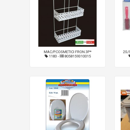
MAC/P.COSMETICI FRON.3P*
2S/
1183
-
8058159310015