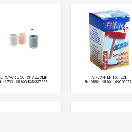
ERC/ACRILICO P.SPAZZOLINI
FAT/CONTENIT.X FECI...
42739
-
8034052337885
43882
-
801169040077