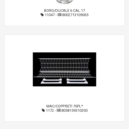
BORG/DUCALE 6 CAL.17
11047
-
8002713109065
MAC/COPP.RETI 76PL*
1172
-
8058159310350