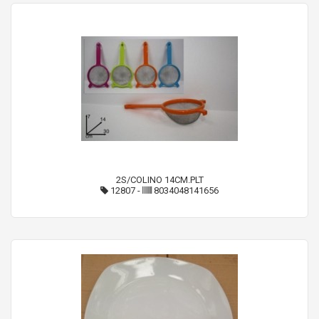
2S/COLINO 14CM.PLT
12807
-
8034048141656