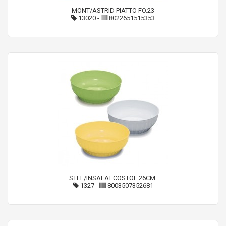
MONT/ASTRID PIATTO FO.23
13020
-
8022651515353
STEF/INSALAT.COSTOL.26CM.
1327
-
8003507352681