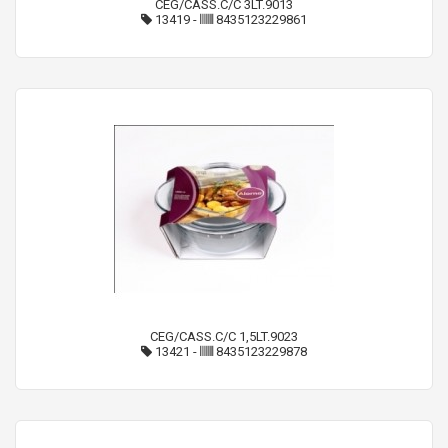
CEG/CASS.C/C 3LT.9013
13419
-
8435123229861
CEG/CASS.C/C 1,5LT.9023
13421
-
8435123229878