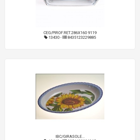
CEG/PIROF.RET.286X160 9119
13430
-
8435123229885
IBC/GIRASOLE...