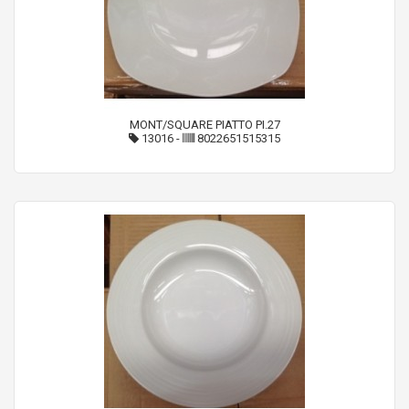
MONT/SQUARE PIATTO PI.27
13016
-
8022651515315