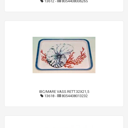
13612
-
8054408006265
IBC/MARE VASS.RETT.32X21,5
13618
-
8054408013232