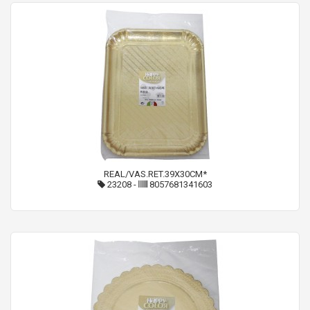
REAL/VAS.RET.39X30CM*
23208
-
8057681341603