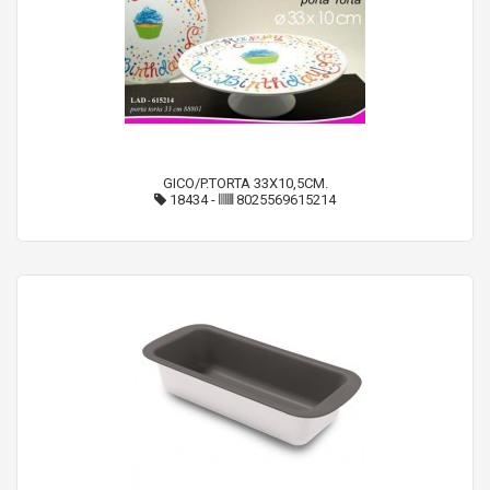
GICO/P.TORTA 33X10,5CM.
18434
-
8025569615214