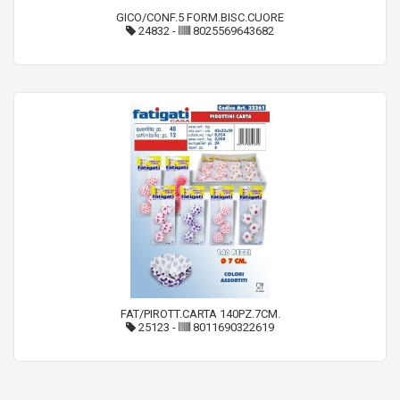
GICO/CONF.5 FORM.BISC.CUORE
24832
-
8025569643682
FAT/PIROTT.CARTA 140PZ.7CM.
25123
-
8011690322619