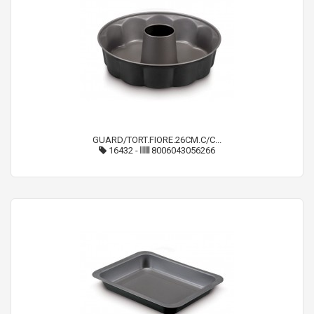
GUARD/TORT.FIORE.26CM.C/C...
16432
-
8006043056266