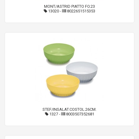
MONT/ASTRID PIATTO FO.23
13020
-
8022651515353
STEF/INSALAT.COSTOL.26CM.
1327
-
8003507352681