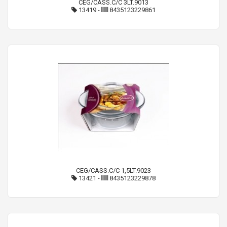
CEG/CASS.C/C 3LT.9013
13419
-
8435123229861
CEG/CASS.C/C 1,5LT.9023
13421
-
8435123229878