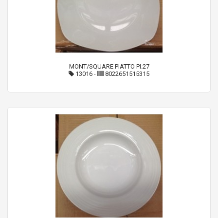
MONT/SQUARE PIATTO PI.27
13016
-
8022651515315