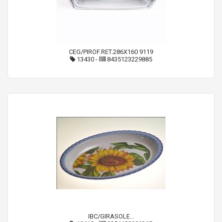
CEG/PIROF.RET.286X160 9119
13430
-
8435123229885
IBC/GIRASOLE...