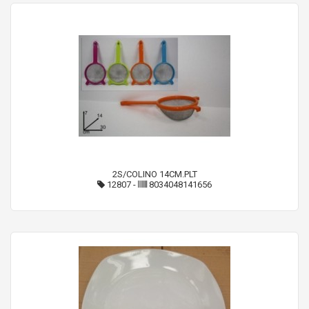
2S/COLINO 14CM.PLT
12807
-
8034048141656