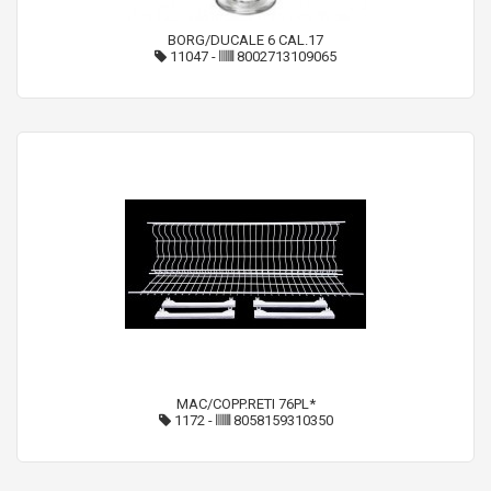
BORG/DUCALE 6 CAL.17
11047
-
8002713109065
MAC/COPP.RETI 76PL*
1172
-
8058159310350