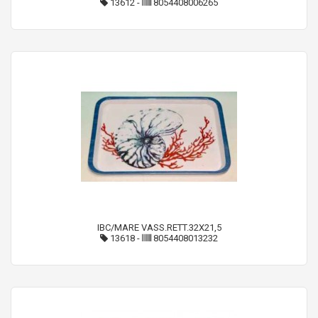
13612
-
8054408006265
IBC/MARE VASS.RETT.32X21,5
13618
-
8054408013232