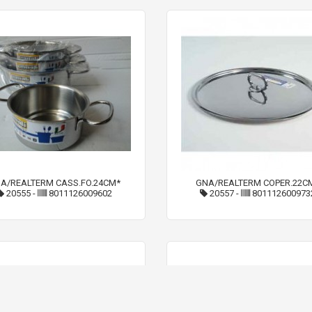
A/REALTERM CASS.FO.24CM*
GNA/REALTERM COPER.22C
20555
-
8011126009602
20557
-
801112600973