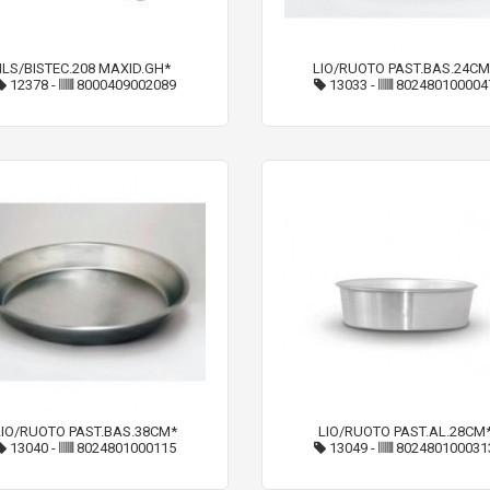
ILS/BISTEC.208 MAXID.GH*
LIO/RUOTO PAST.BAS.24CM
12378
-
8000409002089
13033
-
802480100004
LIO/RUOTO PAST.BAS.38CM*
LIO/RUOTO PAST.AL.28CM
13040
-
8024801000115
13049
-
802480100031