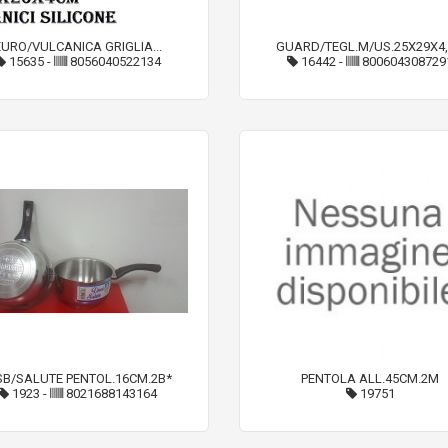
EURO/VULCANICA GRIGLIA...
GUARD/TEGL.M/US.25X29X4,5
15635
-
8056040522134
16442
-
800604308729
B/SALUTE PENTOL.16CM.2B*
PENTOLA ALL.45CM.2M
1923
-
8021688143164
19751