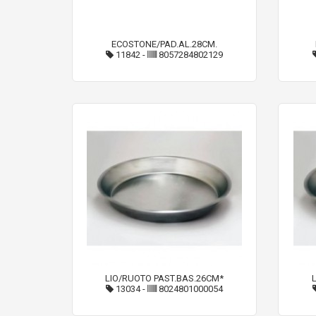
ECOSTONE/PAD.AL.28CM.
11842
-
8057284802129
LIO/RUOTO PAST.BAS.26CM*
13034
-
8024801000054