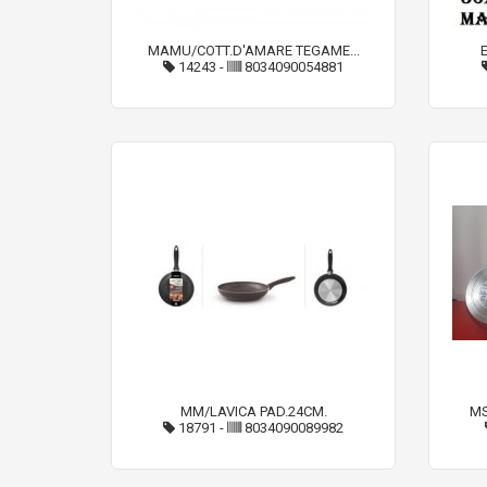
MAMU/COTT.D'AMARE TEGAME...
14243
-
8034090054881
MM/LAVICA PAD.24CM.
MS
18791
-
8034090089982