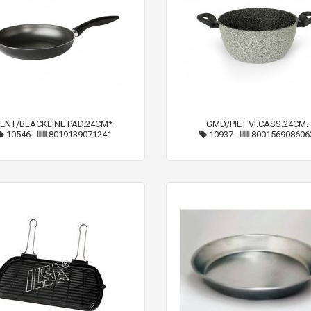
PENT/BLACKLINE PAD.24CM*
GMD/PIET VI.CASS.24CM.
10546
-
8019139071241
10937
-
800156908606