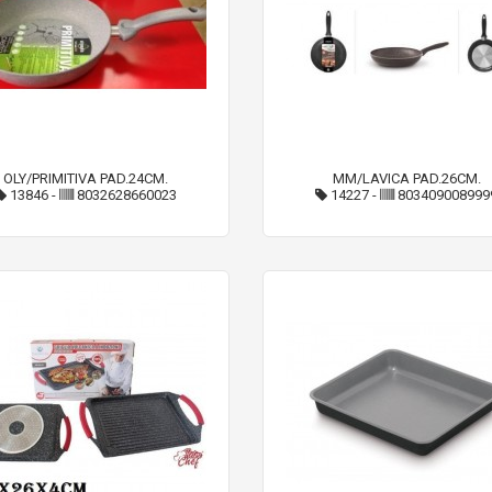
OLY/PRIMITIVA PAD.24CM.
MM/LAVICA PAD.26CM.
13846
-
8032628660023
14227
-
803409008999