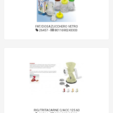
FAT/DOSAZUCCHERO VETRO
26457
-
8011690243303
RIG/TRITACARNE C/ACC.125.60