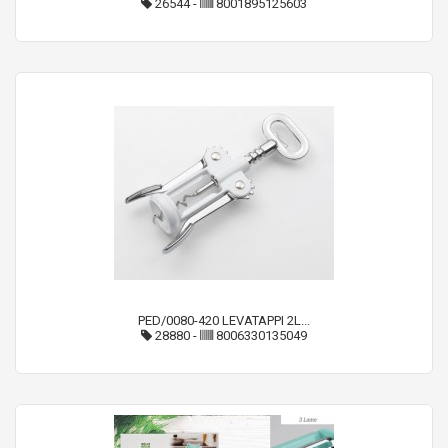
26544
-
8001895125603
PED/0080-420 LEVATAPPI 2L...
28880
-
8006330135049