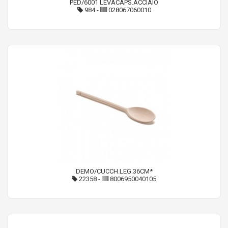
PED/6001 LEVACAPS.ACCIAIO
984
-
028067060010
DEMO/CUCCH.LEG.36CM*
22358
-
8006950040105