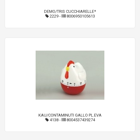
DEMO/TRIS CUCCHIARELLE*
2229
-
8006950105613
KAU/CONTAMINUTI GALLO PL.EVA
4138
-
8004537439274