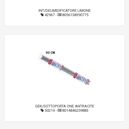
INT/DEUMIDIFICATORE LIMONE
42967
-
8056138390775
GEK/SOTTOPORTA ONE ANTRACITE
50214
-
8014846259883