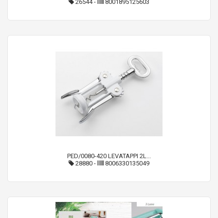
26544
-
8001895125603
PED/0080-420 LEVATAPPI 2L...
28880
-
8006330135049