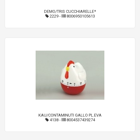
DEMO/TRIS CUCCHIARELLE*
2229
-
8006950105613
KAU/CONTAMINUTI GALLO PL.EVA
4138
-
8004537439274