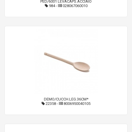
PED/6001 LEVACAPS.ACCIAIO
984
-
028067060010
DEMO/CUCCH.LEG.36CM*
22358
-
8006950040105