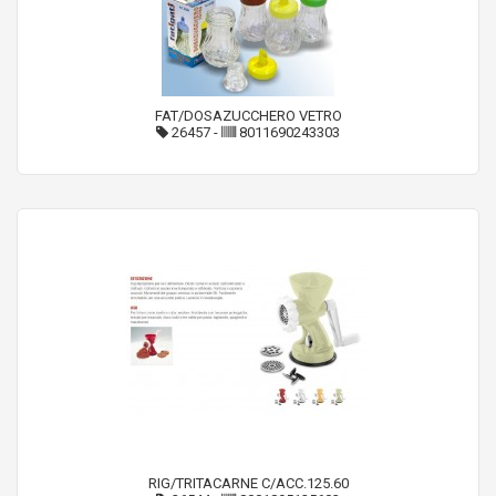
FAT/DOSAZUCCHERO VETRO
26457
-
8011690243303
RIG/TRITACARNE C/ACC.125.60