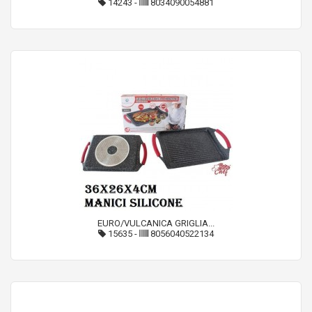
14243
-
8034090054881
EURO/VULCANICA GRIGLIA...
15635
-
8056040522134