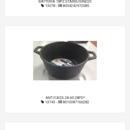
BATTERIA 18PZ.STARBUSINESS
13078
-
8054242972085
ANT/CASS.28 60.28PS*
13743
-
8010387160282