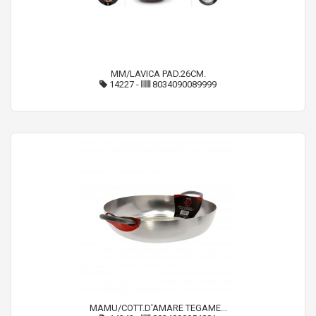
MM/LAVICA PAD.26CM.
14227
-
8034090089999
MAMU/COTT.D'AMARE TEGAME...