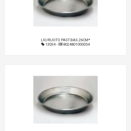
LIO/RUOTO PAST.BAS.26CM*
13034
-
8024801000054