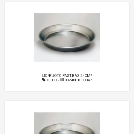
LIO/RUOTO PAST.BAS.24CM*
13033
-
8024801000047