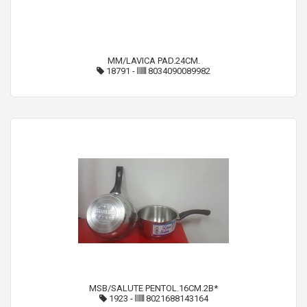
MM/LAVICA PAD.24CM.
18791
-
8034090089982
MSB/SALUTE PENTOL.16CM.2B*
1923
-
8021688143164